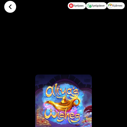
Hoppa till huvudinnehållet
Spelpaus
Spelgränser
Självtest