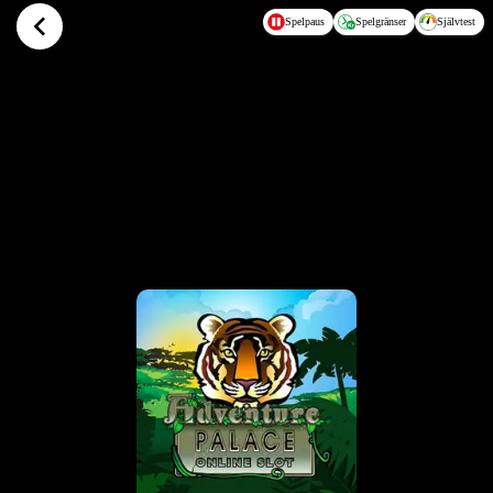
Hoppa till huvudinnehållet
Spelpaus
Spelgränser
Självtest