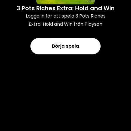
3 Pots Riches Extra: Hold and Win
Logga in för att spela 3 Pots Riches
Extra: Hold and Win från Playson
Börja spela