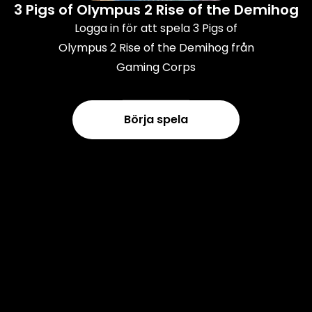
3 Pigs of Olympus 2 Rise of the Demihog
Logga in för att spela 3 Pigs of
Olympus 2 Rise of the Demihog från
Gaming Corps
Börja spela